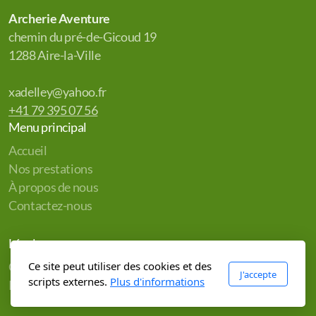
Archerie Aventure
chemin du pré-de-Gicoud 19
1288 Aire-la-Ville
xadelley@yahoo.fr
+41 79 395 07 56
Menu principal
Accueil
Nos prestations
À propos de nous
Contactez-nous
Légal
Ce site peut utiliser des cookies et des
Conditions d'utilisation
J'accepte
scripts externes.
Plus d'informations
Politique de confidentialité