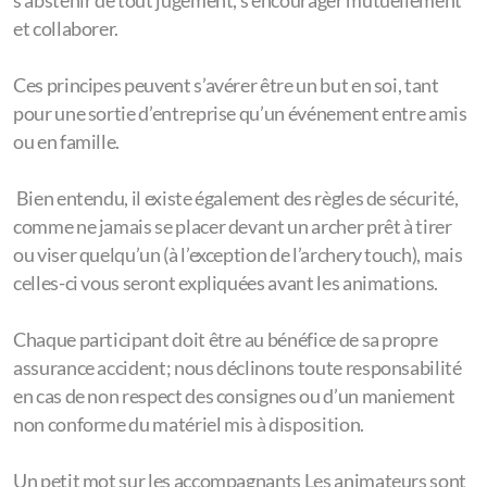
s’abstenir de tout jugement, s’encourager mutuellement
et collaborer.
Ces principes peuvent s’avérer être un but en soi, tant
pour une sortie d’entreprise qu’un événement entre amis
ou en famille.
Bien entendu, il existe également des règles de sécurité,
comme ne jamais se placer devant un archer prêt à tirer
ou viser quelqu’un (à l’exception de l’archery touch), mais
celles-ci vous seront expliquées avant les animations.
Chaque participant doit être au bénéfice de sa propre
assurance accident; nous déclinons toute responsabilité
en cas de non respect des consignes ou d’un maniement
non conforme du matériel mis à disposition.
Un petit mot sur les accompagnants Les animateurs sont