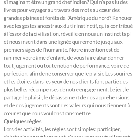
s’imaginant être un grand chef indien? Qui n’a pas lu des
livres pour voyager au travers des mots au cœur des
grandes plaines et forêts de l’Amérique du nord? Renouer
avec les gestes ancestraux du tir instinctif, qui a contribué
à l’essor de la civilisation, réveille en nous un instinct tapi
et nous inscrit dans une lignée qui remonte jusqu’aux
premiers âges de l’humanité. Notre intention est de
ranimer votre âme d’enfant, de vous faire abandonner
tout jugement ou toute notion de performance, voire de
perfection, afin de ne conserver que le plaisir. Les sourires
et les étoiles dans les yeux de nos clients font partie des
plus belles récompenses de notre engagement. Le jeu, le
partage, le plaisir, le dépassement de nos appréhensions
et de nos jugements sont des valeurs qui nous tiennent à
cœur et que nous voulons transmettre.
Quelques règles
Lors des activités, les règles sont simples: participer,